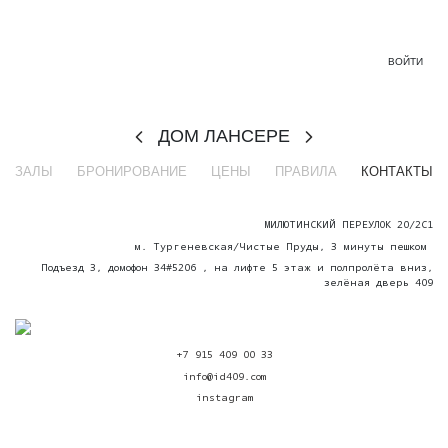
ВОЙТИ
ДОМ ЛАНСЕРЕ
ЗАЛЫ
БРОНИРОВАНИЕ
ЦЕНЫ
ПРАВИЛА
КОНТАКТЫ
МИЛЮТИНСКИЙ ПЕРЕУЛОК 20/2С1
м. Тургеневская/Чистые Пруды, 3 минуты пешком
Подъезд 3, домофон 34#5206 , на лифте 5 этаж и полпролёта вниз,
зелёная дверь 409
+7 915 409 00 33
info@id409.com
instagram