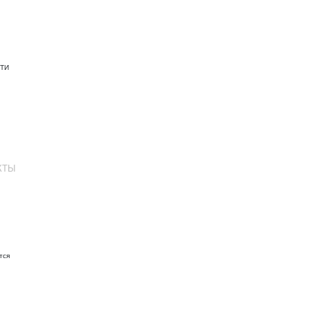
ТИ
КТЫ
тся