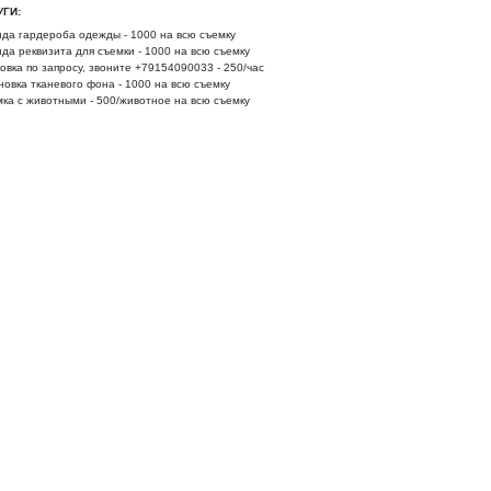
УГИ:
да гардероба одежды - 1000 на всю съемку
да реквизита для съемки - 1000 на всю съемку
овка по запросу, звоните +79154090033 - 250/час
новка тканевого фона - 1000 на всю съемку
ка с животными - 500/животное на всю съемку