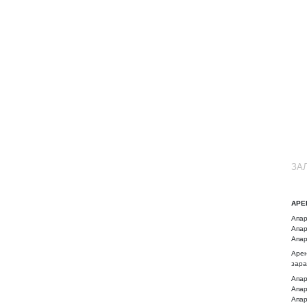
ЗА
АРЕ
Апар
Апар
Апар
Арен
зара
Апар
Апар
Апар