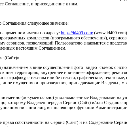
ее Соглашение, и присоединение к ним.
о Соглашения следующее значение:
й на доменном имени по адресу:
https://id409.com/
(www.id409.com
 программных комплексов (программного обеспечения), сервисо
ему сервисов, позволяющий Пользователю знакомится с предста
новленных настоящим Соглашением.
с (Сайт)».
м) назначением в виде осуществления фото- видео- съёмок с исп
к ним территорию, внутреннее и внешнее оформление, реквизит
инфографику, с текстом или без текста, графические, текстовые
, иное имущество и произведения, принадлежащие Владельцам 
) письменно (документально) уполномоченные Владельцами на у
лицо, которому Владелец передал Сервис (Сайт) и/или Студию с 
ном уполномочивании лиц, выполняющих функции Администрации
е права собственности на Сервис (Сайт) и на Содержание Серви