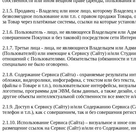
собственности или ином вещном праве (аренды, пользования и т
2.1.5. Продавец - Владелец или иное лицо, которому Владеле
безвозмездное пользование или т.п. с правом продажи Товара,
за Товар через платёжные системы, ссылки на которые установ
2.1.6. Пользователь - лицо, не являющееся Владельцем или А
совершением Покупки и без таковой) посредством сети Интер
2.1.7. Третьи лица - лица, не являющиеся Владельцем или Ад
(Пользователей) или имеющие к Сервису (Сайту) и/или Студи
отношений с Пользователями. Обязательства (обязанности и т.
специально не было оговорено.
2.1.8. Содержание Сервиса (Сайта) - охраняемые результаты ин
обложки, видеоролики, инфографика, с текстом или без текста
(файлы о Товаре и т.п.), пользовательские интерфейсы, визуа
логотипы, программы для ЭВМ, базы данных, а также дизайн, 
другие объекты интеллектуальной собственности все вместе и/
2.1.9. Доступ к Сервису (Сайту) и/или Содержанию Сервиса (
телефон и т.п.), как с совершением, так и без совершения рег
2.1.10. Использование Сервиса (Сайта) – визуальное и иное 
размещение ссылок на Сервис (Сайт) и/или его Содержание, ин