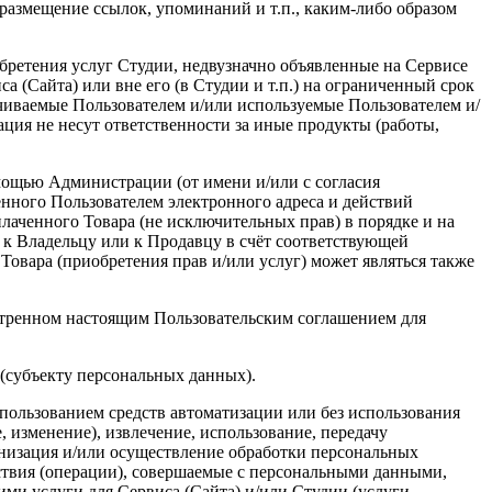
 размещение ссылок, упоминаний и т.п., каким-либо образом
бретения услуг Студии, недвузначно объявленные на Сервисе
 (Сайта) или вне его (в Студии и т.п.) на ограниченный срок
чиваемые Пользователем и/или используемые Пользователем и/
ция не несут ответственности за иные продукты (работы,
омощью Администрации (от имени и/или с согласия
нного Пользователем электронного адреса и действий
лаченного Товара (не исключительных прав) в порядке и на
к Владельцу или к Продавцу в счёт соответствующей
вара (приобретения прав и/или услуг) может являться также
мотренном настоящим Пользовательским соглашением для
(субъекту персональных данных).
спользованием средств автоматизации или без использования
, изменение), извлечение, использование, передачу
анизация и/или осуществление обработки персональных
ствия (операции), совершаемые с персональными данными,
ми услуги для Сервиса (Сайта) и/или Студии (услуги