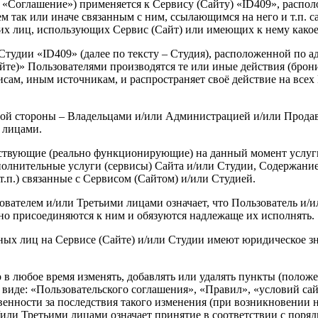
 – «Соглашение») применяется к Сервису (Сайту) «ID409», распо
ем так или иначе связанным с ним, ссылающимся на него и т.п. с
тьих лиц, использующих Сервис (Сайт) или имеющих к нему како
тудии «ID409» (далее по тексту – Студия), расположенной по а
те)» Пользователями производятся те или иные действия (брониро
висам, иным источникам, и распространяет своё действие на все
ной стороны – Владельцами и/или Администрацией и/или Продавц
 лицами.
ествующие (реально функционирующие) на данный момент услуги
нительные услуги (сервисы) Сайта и/или Студии, Содержание 
т.п.) связанные с Сервисом (Сайтом) и/или Студией.
ователем и/или Третьими лицами означает, что Пользователь и/
но присоединяются к ним и обязуются надлежаще их исполнять.
ных лиц на Сервисе (Сайте) и/или Студии имеют юридическое з
о в любое время изменять, добавлять или удалять пункты (полож
виде: «Пользовательского соглашения», «Правил», «условий сайт
твенности за последствия такого изменения (при возникновении
/или Третьими лицами означает принятие в соответствии с поря