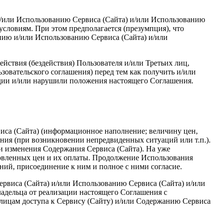
 и/или Использованию Сервиса (Сайта) и/или Использованию
условиям. При этом предполагается (презумпция), что
нию и/или Использованию Сервиса (Сайта) и/или
действия (бездействия) Пользователя и/или Третьих лиц,
зовательского соглашения) перед тем как получить и/или
удии и/или нарушили положения настоящего Соглашения.
виса (Сайта) (информационное наполнение; величину цен,
нения (при возникновении непредвиденных ситуаций или т.п.).
и изменения Содержания Сервиса (Сайта). На уже
овленных цен и их оплаты. Продолжение Использования
ний, присоединение к ним и полное с ними согласие.
ервиса (Сайта) и/или Использованию Сервиса (Сайта) и/или
адельца от реализации настоящего Соглашения с
 лицам доступа к Сервису (Сайту) и/или Содержанию Сервиса