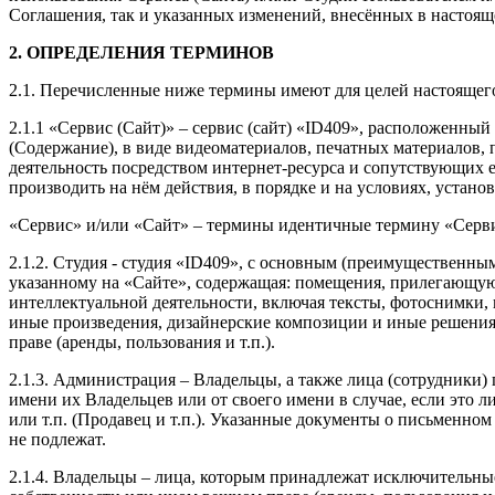
Соглашения, так и указанных изменений, внесённых в настоящ
2. ОПРЕДЕЛЕНИЯ ТЕРМИНОВ
2.1. Перечисленные ниже термины имеют для целей настоящег
2.1.1 «Сервис (Сайт)» – сервис (сайт) «ID409», расположенны
(Содержание), в виде видеоматериалов, печатных материалов,
деятельность посредством интернет-ресурса и сопутствующих 
производить на нём действия, в порядке и на условиях, уста
«Сервис» и/или «Сайт» – термины идентичные термину «Серви
2.1.2. Студия - студия «ID409», с основным (преимущественны
указанному на «Сайте», содержащая: помещения, прилегающую 
интеллектуальной деятельности, включая тексты, фотоснимки, 
иные произведения, дизайнерские композиции и иные решения
праве (аренды, пользования и т.п.).
2.1.3. Администрация – Владельцы, а также лица (сотрудники
имени их Владельцев или от своего имени в случае, если это 
или т.п. (Продавец и т.п.). Указанные документы о письмен
не подлежат.
2.1.4. Владельцы – лица, которым принадлежат исключительны