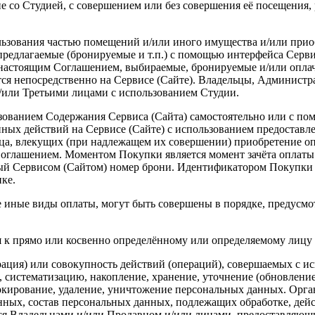
ие со Студией, с совершением или без совершения её посещения,
ользования частью помещений и/или иного имущества и/или прио
редлагаемые (бронируемые и т.п.) с помощью интерфейса Сервиса
и настоящим Соглашением, выбираемые, бронируемые и/или опла
ся непосредственно на Сервисе (Сайте). Владельцы, Администра
и/или Третьими лицами с использованием Студии.
льзованием Содержания Сервиса (Сайта) самостоятельно или с п
ных действий на Сервисе (Сайте) с использованием предоставле
вца, влекущих (при надлежащем их совершении) приобретение оп
оглашением. Моментом Покупки является момент зачёта оплаты 
й Сервисом (Сайтом) номер брони. Идентификатором Покупки То
ке.
же иные виды оплаты, могут быть совершены в порядке, предус
я к прямо или косвенно определённому или определяемому лицу 
рация) или совокупность действий (операций), совершаемых с и
, систематизацию, накопление, хранение, уточнение (обновление
блокирование, удаление, уничтожение персональных данных. Орг
нных, состав персональных данных, подлежащих обработке, дей
ся Владельцами и/или Продавцом и/или лицами, предоставляющи