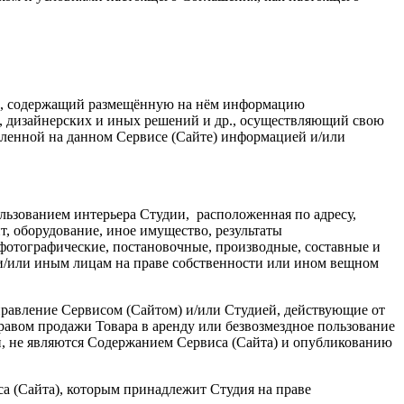
), содержащий размещённую на нём информацию
в, дизайнерских и иных решений и др., осуществляющий свою
вленной на данном Сервисе (Сайте) информацией и/или
ользованием интерьера Студии, расположенная по адресу,
, оборудование, иное имущество, результаты
, фотографические, постановочные, производные, составные и
и/или иным лицам на праве собственности или ином вещном
правление Сервисом (Сайтом) и/или Студией, действующие от
правом продажи Товара в аренду или безвозмездное пользование
, не являются Содержанием Сервиса (Сайта) и опубликованию
са (Сайта), которым принадлежит Студия на праве