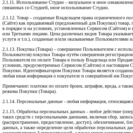
2.1.11. Использование Студии – визуальное и иное ознакомлен
связанных со Студией, иное использование Студии.
2.1.12. Товар – созданные Владельцем права ограниченного п
(Сайте) как продаваемый (предложенный для Покупки) товар, п
в порядке и на условиях, установленных Сервисом (Сайтом) 
или Третьими лицами. Цена различных видов Товара указывает
услуги и т.п.), созданные и/или оказываемые Пользователями 
2.1.13. Покупка (Товара) – совершение Пользователем с испо
Пользователя) покупки Товара путём совершения регистрацион
Пользователя по оплате Товара в пользу Владельца или Прода
условиях, предусмотренных Сервисом (Сайтом) и настоящим С
Покупки. Идентификатором Покупки Товара является созданны
любая иная информация о покупателе и совершённой им Покуп
Примечание: платежи по оплате брони, штрафов, вреда, а так
режима Покупки (Товара).
2.1.14. Персональные данные - любая информация, относящаяс
2.1.15. Обработка персональных данных - любое действие (опе
таких средств с персональными данными, включая сбор, запись
(распространение, предоставление, доступ), обезличивание, 
данных, а также определение цели обработки персональных да
осуществляются Администрацией, а также могут осуществлять