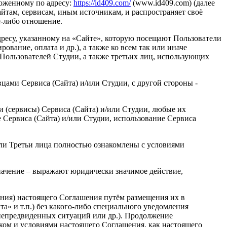
ложенному по адресу:
https://id409.com/
(www.id409.com) (далее
айтам, сервисам, иным источникам, и распространяет своё
е-либо отношение.
дресу, указанному на «Сайте», которую посещают Пользователи
вание, оплата и др.), а также ко всем так или иначе
х Пользователей Студии, а также третьих лиц, использующих
ами Сервиса (Сайта) и/или Студии, с другой стороны -
 (сервисы) Сервиса (Сайта) и/или Студии, любые их
Сервиса (Сайта) и/или Студии, использование Сервиса
или Третьи лица полностью ознакомлены с условиями
начение – выражают юридически значимое действие,
ения) настоящего Соглашения путём размещения их в
а» и т.п.) без какого-либо специального уведомления
 непредвиденных ситуаций или др.). Продолжение
дком и условиями настоящего Соглашения, как настоящего