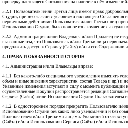
проверку настоящего Соглашения на наличие в нём изменений
3.2.1. Пользователь и/или Третьи лица имеют право добровол
Студии, при несогласии с условиями настоящего Соглашения и/
первичными действиями Пользователя и/или Третьих лиц при 
Использованию Студии, было полное ознакомление с актуальн
3.2.2. Администрация и/или Владельцы и/или Продавец не несут 
вызванные тем, что Пользователь и/или Третьи лица первонача
продолжить доступ к Сервису (Сайту) и/или его Содержанию 
4. ПРАВА И ОБЯЗАННОСТИ СТОРОН
4.1. Администрация и/или Владельцы вправе:
4.1.1. Без какого-либо специального уведомления изменять ус
объем и иные значения характеристик, состав Товара и др.) и 
Указанные изменения вступают в силу с момента публикации н
осуществлённые Покупки распространяется редакция Соглашен
Сервиса (Сайта) и/или Использования Студии Пользователем и
4.1.2. В одностороннем порядке прекратить Пользователю и/и
Использованию Студии без каких-либо уведомлений и без объ
Пользователем и/или Третьими лицами. Указанный отказ вступ
(Сайта) и/или Использованию Сервиса (Сайта) и/или Использо