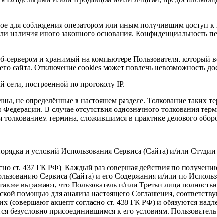
ьное для соблюдения оператором или иным получившим доступ к
 или наличия иного законного основания. Конфиденциальность 
еб-сервером и хранимый на компьютере Пользователя, который ве
го сайта. Отключение cookies может повлечь невозможность дост
ой сети, построенной по протоколу IP.
ины, не определённые в настоящем разделе. Толкование таких т
й Федерации. В случае отсутствия однозначного толкования тер
я толкованием термина, сложившимся в практике делового оборо
порядка и условий Использования Сервиса (Сайта) и/или Студии
сно ст. 437 ГК РФ). Каждый раз совершая действия по получению
льзованию Сервиса (Сайта) и его Содержания и/или по Использо
 а также выражают, что Пользователь и/или Третьи лица полност
ской помощью для анализа настоящего Соглашения, соответству
их (совершают акцепт согласно ст. 438 ГК РФ) и обязуются надл
 безусловно присоединившимся к его условиям. Пользователь и