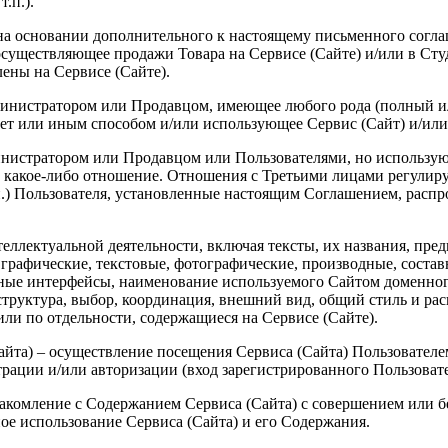
.п.).
ц на основании дополнительного к настоящему письменного согла
 осуществляющее продажи Товара на Сервисе (Сайте) и/или в Ст
лены на Сервисе (Сайте).
дминистратором или Продавцом, имеющее любого рода (полный и
нет или иным способом и/или использующее Сервис (Сайт) и/и
министратором или Продавцом или Пользователями, но использу
и какое-либо отношение. Отношения с Третьими лицами регули
п.) Пользователя, установленные настоящим Соглашением, распро
теллектуальной деятельности, включая тексты, их названия, пре
, графические, текстовые, фотографические, производные, соста
льные интерфейсы, наименование используемого Сайтом доменног
структура, выбор, координация, внешний вид, общий стиль и ра
или по отдельности, содержащиеся на Сервисе (Сайте).
Сайта) – осуществление посещения Сервиса (Сайта) Пользователе
истрации и/или авторизации (вход зарегистрированного Пользоват
ознакомление с Содержанием Сервиса (Сайта) с совершением или
ое использование Сервиса (Сайта) и его Содержания.