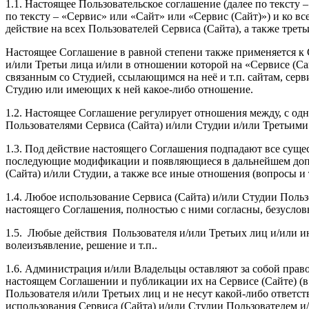
1.1. Настоящее Пользовательское соглашение (далее по тексту
по тексту – «Сервис» или «Сайт» или «Сервис (Сайт)») и ко вс
действие на всех Пользователей Сервиса (Сайта), а также тре
Настоящее Соглашение в равной степени также применяется к С
и/или Третьи лица и/или в отношении которой на «Сервисе (Сай
связанным со Студией, ссылающимся на неё и т.п. сайтам, сер
Студию или имеющих к ней какое-либо отношение.
1.2. Настоящее Соглашение регулирует отношения между, с од
Пользователями Сервиса (Сайта) и/или Студии и/или Третьими
1.3. Под действие настоящего Соглашения подпадают все сущ
последующие модификации и появляющиеся в дальнейшем допол
(Сайта) и/или Студии, а также все иные отношения (вопросы и 
1.4. Любое использование Сервиса (Сайта) и/или Студии Польз
настоящего Соглашения, полностью с ними согласны, безуслов
1.5. Любые действия Пользователя и/или Третьих лиц и/или и
волеизъявление, решение и т.п..
1.6. Администрация и/или Владельцы оставляют за собой прав
настоящем Соглашении и публикации их на Сервисе (Сайте) (в 
Пользователя и/или Третьих лиц и не несут какой-либо ответс
использования Сервиса (Сайта) и/или Студии Пользователем и