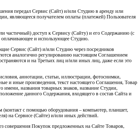
шения передал Сервис (Сайт) и/или Студию в аренду или
удии, являющееся получателем оплаты (платежей) Пользователя
ли частичный) доступ к Сервису (Сайту) и его Содержанию (с
ли оплачивающее и использующее Студию.
ющие Сервис (Сайт) и/или Студию через посредников
руются аналогично регулированию настоящим Соглашением
страняются и на Третьих лиц и/или иных лиц, даже если это
дисловия, аннотации, статьи, иллюстрации, фотоснимки,
вные и иные произведения, текст настоящего Соглашения, Товар
о имени, названия товарных знаков, название Студии,
сположение данного Содержания, входящего в состав Сайта и
м (контакт с помощью оборудования – компьютер, планшет,
еля) на Сервисе (Сайте) и/или иных действий.
 без совершения Покупок предложенных на Сайте Товаров,