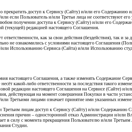
.
ьно прекратить доступ к Сервису (Сайту) и/или его Содержанию
или если Пользователь и/или Третьи лица не соответствуют его 
любом получении доступа к Сервису (Сайту) и/или его Содержа
ой (текущей) редакцией настоящего Соглашения.
ответственности, как за свои действия (бездействия), так и за 
льно не ознакомились с условиями настоящего Соглашения (Поль
и/или Использованию Сервиса (Сайта) и/или Использованию ст
ловия настоящего Соглашения, а также изменять Содержание Сер
не несёт какой-либо ответственности за последствия такого изме
овой редакции настоящего Соглашения на Сервисе (Сайте) и/ил
ия, действующая на момент совершения Покупки в части устан
/или Третьими лицами означает принятие ими указанных измене
ли Третьим лицам доступ к Сервису (Сайту) и/или Содержанию С
яснения причин – односторонний отказ Администрации и/или Вл
ает в силу с момента прекращения Пользователю и/или Третьим
вания Студии.